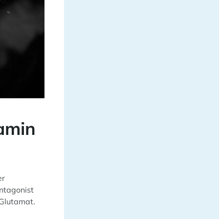
amin
er
ntagonist
 Glutamat.