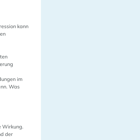
ression kann
gen
nten
serung
ndungen im
kann. Was
e Wirkung.
nd der