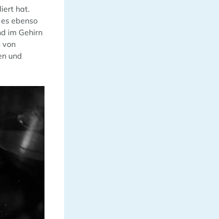
iert hat.
 es ebenso
nd im Gehirn
n von
en und