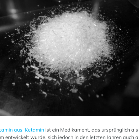
tamin aus
,
Ketamin
ist ein Medikament, das ursprünglich als
 entwickelt wurde, sich jedoch in den letzten Jahren auch a