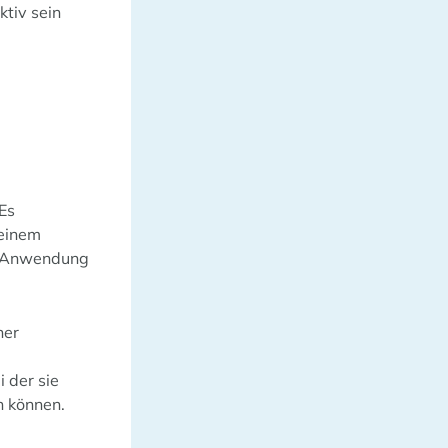
tiv sein
Es
 einem
er Anwendung
ner
 der sie
n können.