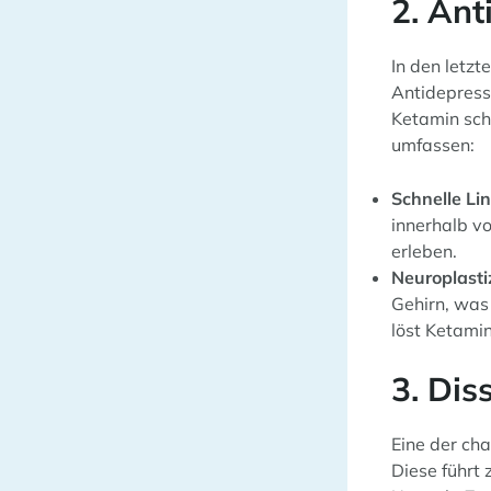
2. An
In den letz
Antidepress
Ketamin sch
umfassen:
Schnelle Li
innerhalb v
erleben.
Neuroplastiz
Gehirn, was
löst Ketami
3. Dis
Eine der cha
Diese führt