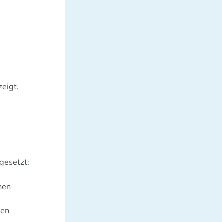
r
eigt.
gesetzt:
hen
gen