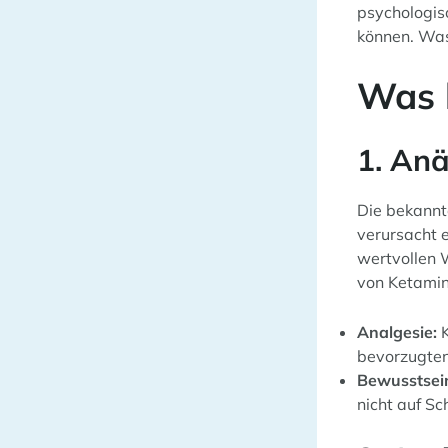
psychologis
können. Was
Was 
1. Anä
Die bekannt
verursacht e
wertvollen 
von Ketamin
Analgesie:
K
bevorzugten
Bewusstsein
nicht auf Sc