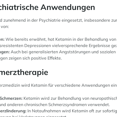
ychiatrische Anwendungen
d zunehmend in der Psychiatrie eingesetzt, insbesondere zu
 von:
en:
Wie bereits erwähnt, hat Ketamin in der Behandlung von
resistenten Depressionen vielversprechende Ergebnisse gez
ngen:
Auch bei generalisierten Angststörungen und sozialen
en zeigen sich positive Effekte.
hmerztherapie
erzmedizin wird Ketamin für verschiedene Anwendungen ein
 Schmerzen:
Ketamin wird zur Behandlung von neuropathisc
und anderen chronischen Schmerzsyndromen verwendet.
erzlinderung:
In Notaufnahmen wird Ketamin oft zur soforti
erung bei Verletzungen eingesetzt.