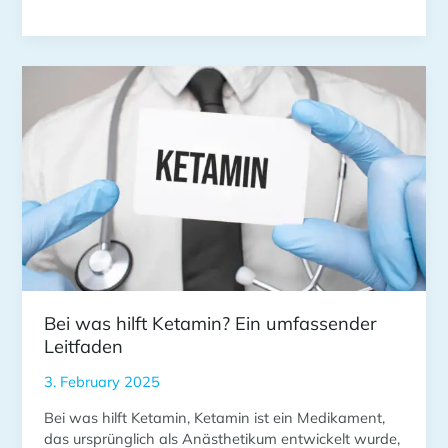
Bei
was
hilft
Ketamin?
Ein
umfassender
Leitfaden
Bei was hilft Ketamin? Ein umfassender
Leitfaden
3. February 2025
Bei was hilft Ketamin, Ketamin ist ein Medikament,
das ursprünglich als Anästhetikum entwickelt wurde,