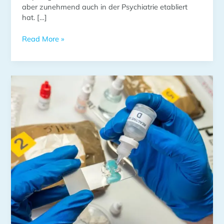
aber zunehmend auch in der Psychiatrie etabliert
hat. […]
Read More »
Ist
Ketamin
im
Drogentest
nachweisbar?
Ein
umfassender
Leitfaden