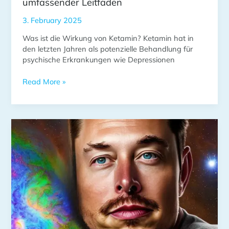
umfassender Leitfaden
3. February 2025
Was ist die Wirkung von Ketamin? Ketamin hat in
den letzten Jahren als potenzielle Behandlung für
psychische Erkrankungen wie Depressionen
Read More »
Elon
Musk
und
Ketamin:
Ein
Blick
auf
die
Verbindung