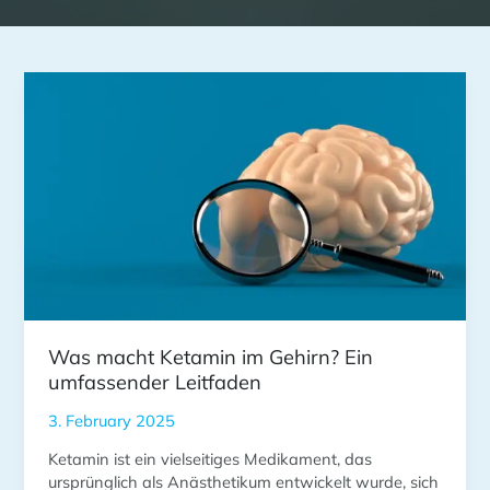
Was
macht
Ketamin
im
Gehirn?
Ein
umfassender
Leitfaden
Was macht Ketamin im Gehirn? Ein
umfassender Leitfaden
3. February 2025
Ketamin ist ein vielseitiges Medikament, das
ursprünglich als Anästhetikum entwickelt wurde, sich