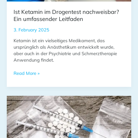
Ist Ketamin im Drogentest nachweisbar?
Ein umfassender Leitfaden
3. February 2025
Ketamin ist ein vielseitiges Medikament, das
ursprünglich als Anästhetikum entwickelt wurde,
aber auch in der Psychiatrie und Schmerztherapie
Anwendung findet.
Read More »
Ist
Ketamin
in
Deutschland
zugelassen?
Ein
umfassender