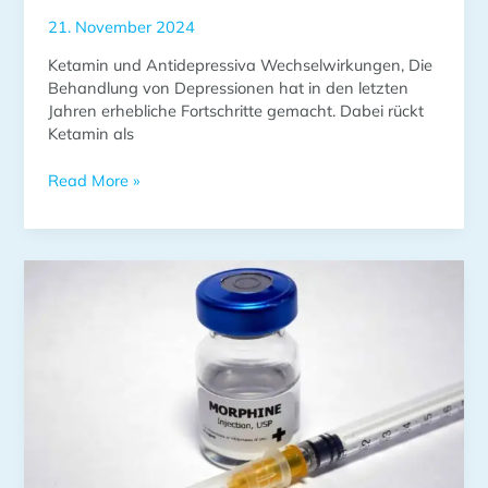
21. November 2024
Ketamin und Antidepressiva Wechselwirkungen, Die
Behandlung von Depressionen hat in den letzten
Jahren erhebliche Fortschritte gemacht. Dabei rückt
Ketamin als
Read More »
Ketamin
oder
Morphin:
Ein
umfassender
Vergleich
der
Schmerzmittel