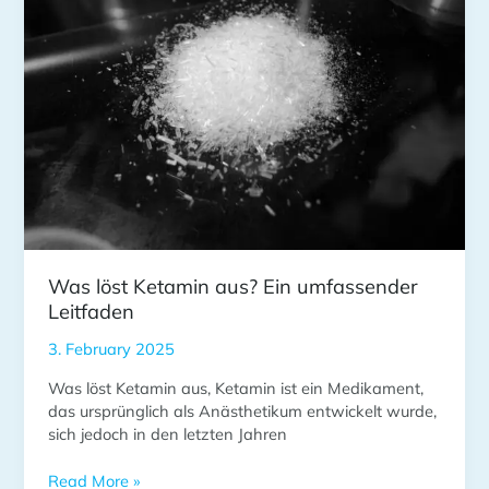
Ein
umfassender
Leitfaden
Was löst Ketamin aus? Ein umfassender
Leitfaden
3. February 2025
Was löst Ketamin aus, Ketamin ist ein Medikament,
das ursprünglich als Anästhetikum entwickelt wurde,
sich jedoch in den letzten Jahren
Read More »