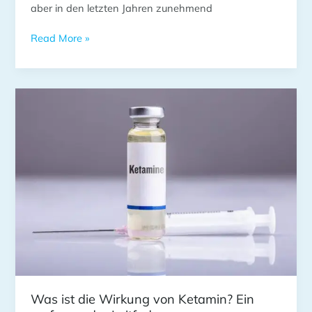
aber in den letzten Jahren zunehmend
Read More »
Was
ist
die
Wirkung
von
Ketamin?
Ein
umfassender
Leitfaden
Was ist die Wirkung von Ketamin? Ein