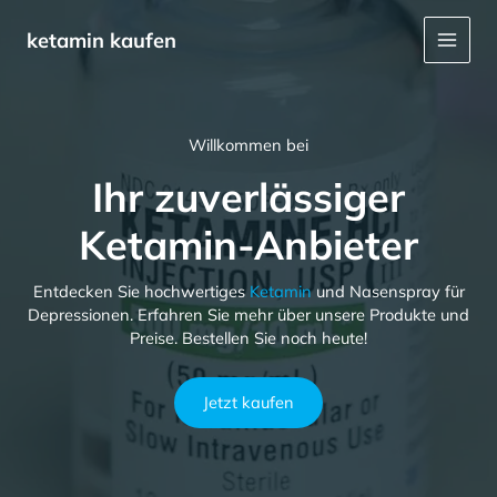
Skip
Main
to
ketamin kaufen
Menu
content
Willkommen bei
Ihr zuverlässiger
Ketamin-Anbieter
Entdecken Sie hochwertiges
Ketamin
und Nasenspray für
Depressionen. Erfahren Sie mehr über unsere Produkte und
Preise. Bestellen Sie noch heute!
Jetzt kaufen