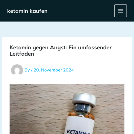
Skip
Post
Main
to
navigation
ketamin kaufen
Menu
content
Ketamin gegen Angst: Ein umfassender
Leitfaden
By
/
20. November 2024